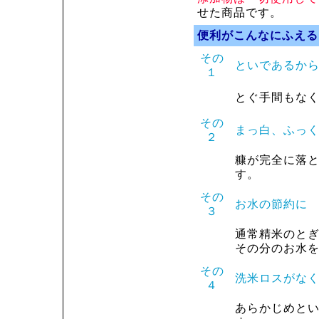
せた商品です。
便利がこんなにふえる
その
といであるか
１
とぐ手間もな
その
まっ白、ふっ
２
糠が完全に落
す。
その
お水の節約に
３
通常精米のと
その分のお水
その
洗米ロスがな
４
あらかじめと