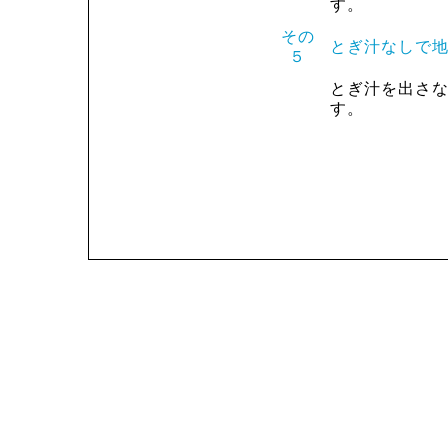
す。
その
とぎ汁なしで
５
とぎ汁を出さ
す。