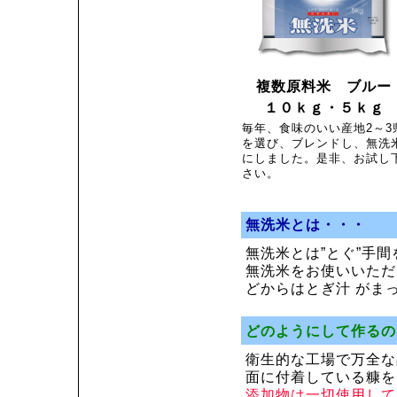
複数原料米 ブルー
１０ｋｇ・５ｋｇ
毎年、食味のいい産地2～3
を選び、ブレンドし、無洗
にしました。是非、お試し
さい。
無洗米とは・・・
無洗米とは”とぐ”手
無洗米をお使いいただ
どからはとぎ汁 がま
どのようにして作るの
衛生的な工場で万全な
面に付着している糠を
添加物は一切使用して